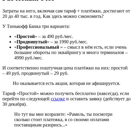
Затраты на него, включая сам тариф + платёжки, достигают от
20 до 40 тыс. в год. Как здесь можно сэкономить?
У Тинькофф Банка три варианта:
«
Простой
» – за 490 руб./мес.
«
Продвинутый
» – за 1990 руб./мес.
«
Профессиональный
» – смысл в нём есть, если очень
большие обороты по эквайрингу и много терминалов –
4990 руб./мес.
И соответственно поштучная цена платёжки на них: простой
– 49 руб, продвинутый – 29 руб.
Но оказывается есть акция, которая не афишируется.
Тариф «Простой» можно получить бесплатно (навсегда), если
перейти по следующей
ссылке
и оставить заявку (действует до
30 декабря).
Но тут вы мне возразите: «Рамиль, ты посмотри
сколько стоит платежка, я со своими оплатами
поставщикам разорюсь...»