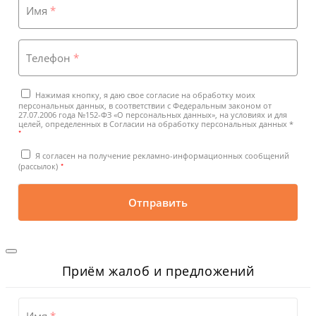
Имя
*
Телефон
*
Нажимая кнопку, я даю свое согласие на обработку моих
персональных данных, в соответствии с Федеральным законом от
27.07.2006 года №152-ФЗ «О персональных данных», на условиях и для
целей, определенных в Согласии на обработку персональных данных *
*
Я согласен на получение рекламно-информационных сообщений
*
(рассылок)
Отправить
Приём жалоб и предложений
Имя
*