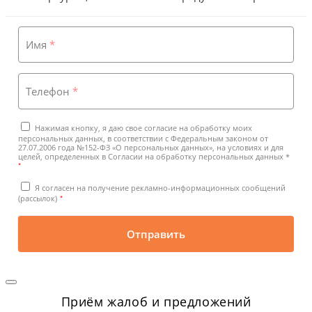
Имя
*
Телефон
*
Нажимая кнопку, я даю свое согласие на обработку моих
персональных данных, в соответствии с Федеральным законом от
27.07.2006 года №152-ФЗ «О персональных данных», на условиях и для
целей, определенных в Согласии на обработку персональных данных *
*
Я согласен на получение рекламно-информационных сообщений
*
(рассылок)
Отправить
Приём жалоб и предложений