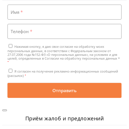
Имя
*
Телефон
*
Нажимая кнопку, я даю свое согласие на обработку моих
персональных данных, в соответствии с Федеральным законом от
27.07.2006 года №152-ФЗ «О персональных данных», на условиях и для
целей, определенных в Согласии на обработку персональных данных *
*
Я согласен на получение рекламно-информационных сообщений
*
(рассылок)
Отправить
Приём жалоб и предложений