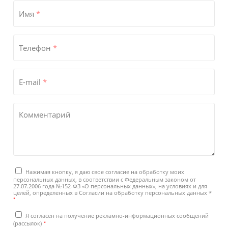
Имя
*
Телефон
*
E-mail
*
Комментарий
Нажимая кнопку, я даю свое согласие на обработку моих
персональных данных, в соответствии с Федеральным законом от
27.07.2006 года №152-ФЗ «О персональных данных», на условиях и для
целей, определенных в Согласии на обработку персональных данных *
*
Я согласен на получение рекламно-информационных сообщений
*
(рассылок)