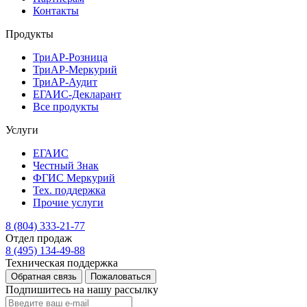
Контакты
Продукты
ТриАР-Розница
ТриАР-Меркурий
ТриАР-Аудит
ЕГАИС-Декларант
Все продукты
Услуги
ЕГАИС
Честный Знак
ФГИС Меркурий
Тех. поддержка
Прочие услуги
8 (804) 333-21-77
Отдел продаж
8 (495) 134-49-88
Техническая поддержка
Обратная связь
Пожаловаться
Подпишитесь на нашу рассылку