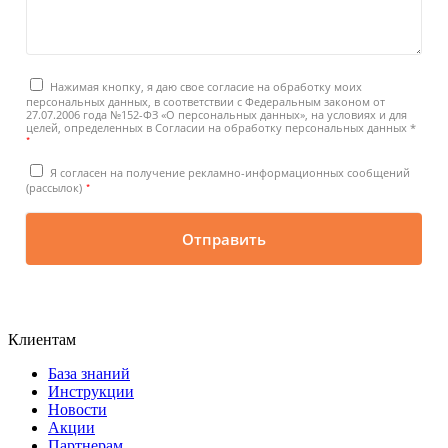
Нажимая кнопку, я даю свое согласие на обработку моих
персональных данных, в соответствии с Федеральным законом от
27.07.2006 года №152-ФЗ «О персональных данных», на условиях и для
целей, определенных в Согласии на обработку персональных данных *
*
Я согласен на получение рекламно-информационных сообщений
*
(рассылок)
Отправить
Клиентам
База знаний
Инструкции
Новости
Акции
Партнерам