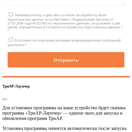
Нажимая кнопку, я даю свое согласие на обработку моих
персональных данных, в соответствии с Федеральным законом от
27.07.2006 года №152-ФЗ «О персональных данных», на условиях и для
целей, определенных в Согласии на обработку персональных данных *
*
Я согласен на получение рекламно-информационных сообщений
*
(рассылок)
Отправить
ТриАР-Лаунчер
Для установки программы на ваше устройство будет скачана
программа «ТриАР-Лаунчер» — единое окно для запуска и
обновления программ ТриАР.
Установка программы начнется автоматически после запуска