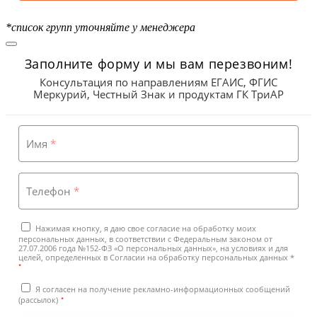
*список групп уточняйте у менеджера
Заполните форму и мы вам перезвоним!
Консультация по направлениям ЕГАИС, ФГИС
Меркурий, Честный Знак и продуктам ГК ТриАР
Имя
*
Телефон
*
Нажимая кнопку, я даю свое согласие на обработку моих
персональных данных, в соответствии с Федеральным законом от
27.07.2006 года №152-ФЗ «О персональных данных», на условиях и для
целей, определенных в Согласии на обработку персональных данных *
*
Я согласен на получение рекламно-информационных сообщений
*
(рассылок)